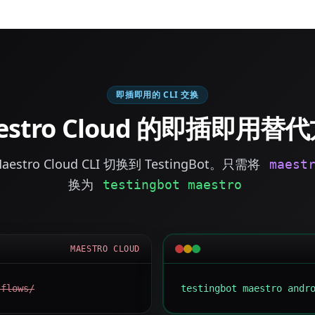
即插即用的 CLI 交换
estro Cloud 的即插即用替
stro Cloud CLI 切换到 TestingBot。只需将
maest
换为
testingbot maestro
MAESTRO CLOUD
 flows/
testingbot maestro andr