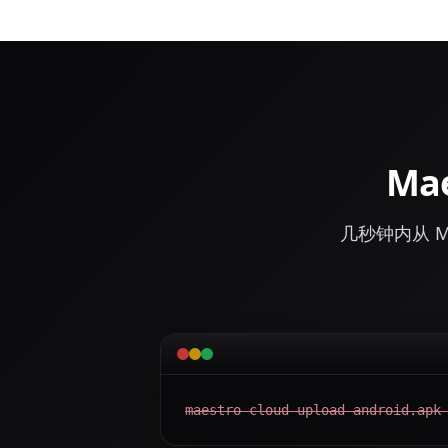
Ma
几秒钟内从 Mae
maestro cloud upload android.apk