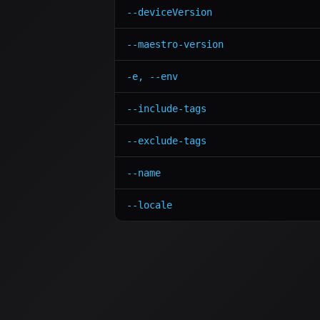
--deviceVersion
--maestro-version
-e, --env
--include-tags
--exclude-tags
--name
--locale