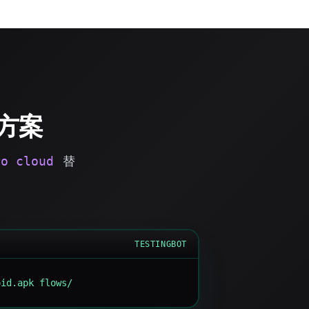
代方案
替
ro cloud
TESTINGBOT
oid.apk flows/