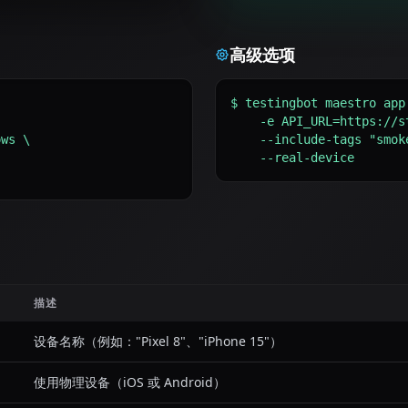
高级选项
$ testingbot maestro app.
    -e API_URL=https://staging.example.com \

ws \

    --include-tags "smoke,critical" \

    --real-device
描述
设备名称（例如："Pixel 8"、"iPhone 15"）
使用物理设备（iOS 或 Android）