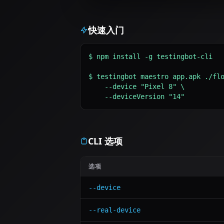
快速入门
$ npm install -g testingbot-cli

$ testingbot maestro app.apk ./flo
    --device "Pixel 8" \

    --deviceVersion "14"
CLI 选项
选项
--device
--real-device