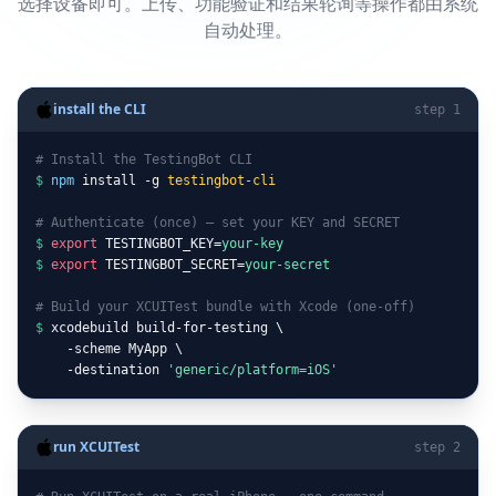
选择设备即可。上传、功能验证和结果轮询等操作都由系统
自动处理。
install the CLI
step 1
# Install the TestingBot CLI
$
npm
 install -g 
testingbot-cli
# Authenticate (once) — set your KEY and SECRET
$
export
 TESTINGBOT_KEY=
your-key
$
export
 TESTINGBOT_SECRET=
your-secret
# Build your XCUITest bundle with Xcode (one-off)
$
 xcodebuild build-for-testing \

    -scheme MyApp \

    -destination 
'generic/platform=iOS'
run XCUITest
step 2