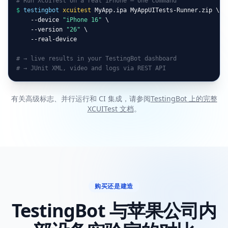
# Run XCUITest on a real iPhone — one command
$
testingbot
xcuitest
 MyApp.ipa MyAppUITests-Runner.zip \

    --device 
"iPhone 16"
 \

    --version 
"26"
 \

    --real-device

# → live results in your TestingBot dashboard
# → JUnit XML, video and logs via REST API
有关高级标志、并行运行和 CI 集成，请参阅
TestingBot 上的完整
XCUITest 文档
。
购买还是建造
TestingBot 与苹果公司内