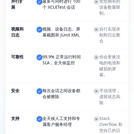
并行扩
最多可同时进行 100
受您拥有的
展
个 XCUITest 会话
设备数量限
制。
视频和
视频、设备日志、屏
自行实现录
日志
幕截图和 JUnit XML
制和日志聚
合
可靠性
99.9% 正常运行时间
你会更换没
SLA，全天候监控
电的电池和
破损的屏
幕。
安全
每次会话之间设备都
手动清理，
会被擦除
遗留状态风
险
支持
全天候人工支持和专
Stack
属客户服务经理
Overflow 和
您自己的日