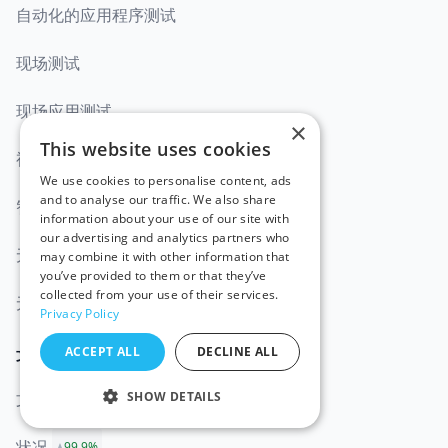
自动化的应用程序测试
现场测试
现场应用测试
×
This website uses cookies
视觉测试
We use cookies to personalise content, ads
and to analyse our traffic. We also share
智能电视测试
information about your use of our site with
our advertising and analytics partners who
无头测试
may combine it with other information that
you’ve provided to them or that they’ve
collected from your use of their services.
无代码自动化
Privacy Policy
ACCEPT ALL
DECLINE ALL
文件
SHOW DETAILS
文件
状况
99.9%