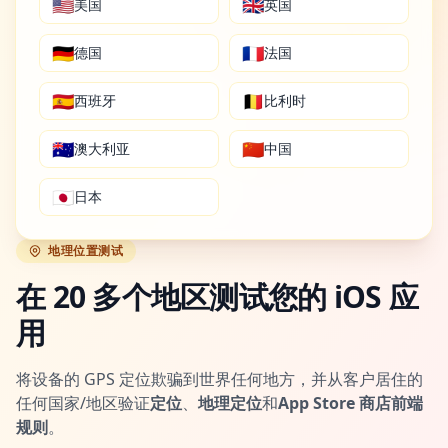
🇺🇸
🇬🇧
美国
英国
🇩🇪
🇫🇷
德国
法国
🇪🇸
🇧🇪
西班牙
比利时
🇦🇺
🇨🇳
澳大利亚
中国
🇯🇵
日本
地理位置测试
在 20 多个地区测试您的 iOS 应
用
将设备的 GPS 定位欺骗到世界任何地方，并从客户居住的
任何国家/地区验证
定位
、
地理定位
和
App Store 商店前端
规则
。