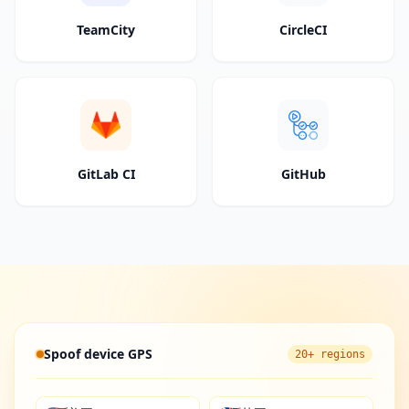
TeamCity
CircleCI
GitLab CI
GitHub
Spoof device GPS
20+ regions