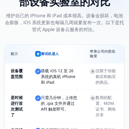
部设备实验室的对比
维护自己的 iPhone 和 iPad 成本很高。设备会损坏，电池
会膨胀，iOS 系统更新也每隔几周就要发布一次。以下是托
管式 Apple 设备云服务的对比。
苹果公司内部实
能力
测试机器人
验室
设备覆
搭载 iOS 12 至 26
仅限于你能
盖范围
系统的真机 iPhone
购买和购买
和 iPad
的商品。
是时候
只需几分钟，上传您
数周的配
进行首
的 .ipa 文件并通过
置、MDM、
次测试
API 触发即可。
证书、网络
了
共享