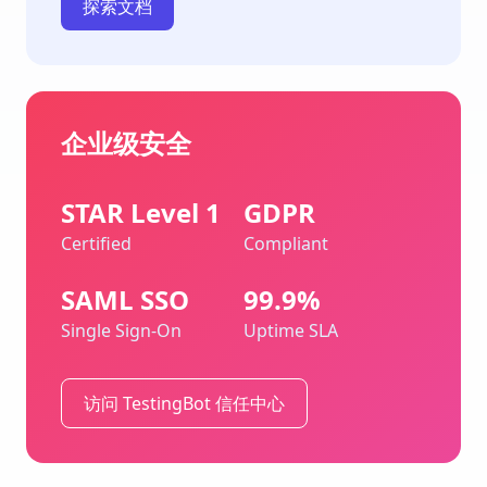
探索文档
企业级安全
STAR Level 1
GDPR
Certified
Compliant
SAML SSO
99.9%
Single Sign-On
Uptime SLA
访问 TestingBot 信任中心