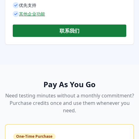
优先支持
其他企业功能
联系我们
Pay As You Go
Need testing minutes without a monthly commitment?
Purchase credits once and use them whenever you
need.
One-Time Purchase