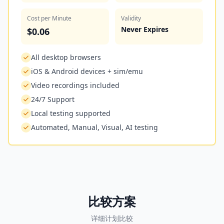
Cost per Minute
Validity
Never Expires
$
0.06
All desktop browsers
iOS & Android devices + sim/emu
Video recordings included
24/7 Support
Local testing supported
Automated, Manual, Visual, AI testing
比较方案
详细计划比较