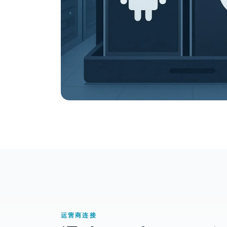
运营商连接