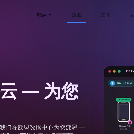
特点
企业
文件
云 — 为您
 设备,我们在欧盟数据中心为您部署 —