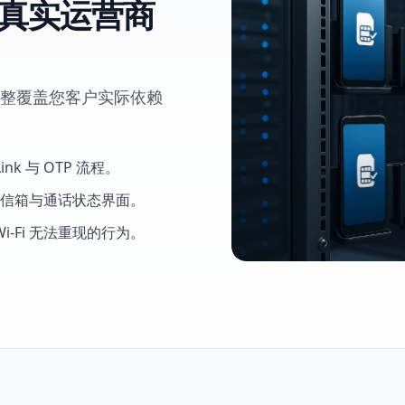
 在真实运营商
M,完整覆盖您客户实际依赖
nk 与 OTP 流程。
音信箱与通话状态界面。
-Fi 无法重现的行为。