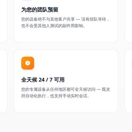
为您的团队预留
您的设备绝不与其他客户共享 — 没有排队等待，
也不会受其他人测试的副作用影响。
全天候 24 / 7 可用
您的专属设备从任何地区都可全天候访问 — 既支
持自动化执行，也支持手动实时会话。