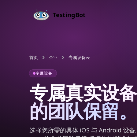
Skip to main content
TestingBot
首页
企业
专属设备云
专属设备
专属真实设备
的团队保留。
选择您所需的具体 iOS 与 Android