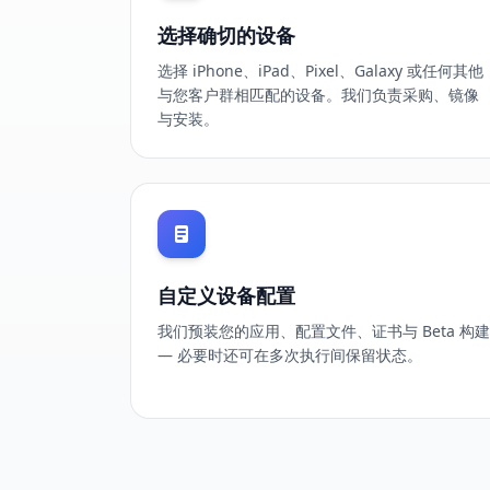
选择确切的设备
选择 iPhone、iPad、Pixel、Galaxy 或任何其他
与您客户群相匹配的设备。我们负责采购、镜像
与安装。
自定义设备配置
我们预装您的应用、配置文件、证书与 Beta 构建
— 必要时还可在多次执行间保留状态。