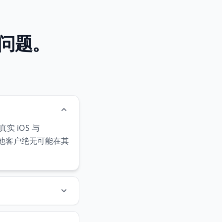
的问题。
。
实 iOS 与
,但其他客户绝无可能在其