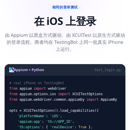
相同的登录测试
在 iOS 上登录
由 Appium 以黑盒方式驱动、由 XCUITest 以原生方式驱动
的登录流程。两者均在 TestingBot 上同一批真实 iPhone
上运行。
Appium + Python
test_login.py
# real iPhone on TestingBot
from
 appium 
import
from
 appium.options.ios 
import
from
 appium.webdriver.common.appiumby 
import
 AppiumBy

opts = XCUITestOptions().load_capabilities({

'platformName'
: 
'iOS'
,

'appium:app'
: 
'tb://APP_ID'
,

'tb:options'
: { 
'realDevice'
: 
True
 },
