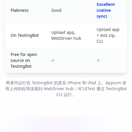
Excellent
Flakiness
Good
(native
sync)
Upload app
Upload app,
On TestingBot
+ test zip,
WebDriver hub
CLI
Free for open
source on
✓
✓
TestingBot
两者均运行在 TestingBot 的真实 iPhone 和 iPad 上。Appium 使
用上传的应用连接到 WebDriver hub；XCUITest 通过 TestingBot
CLI 运行。