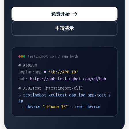
免费开始
申请演示
testingbot.com / run both
# Appium
appium:app
=
'tb://APP_ID'
hub:
https://hub.testingbot.com/wd/hub
# XCUITest (@testingbot/cli)
$
testingbot xcuitest app.ipa app-test.z
ip
--device
"iPhone 16"
--real-device