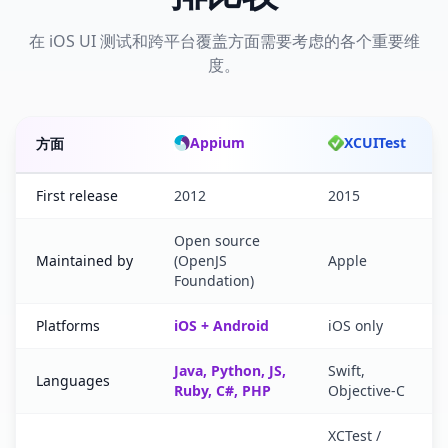
在 iOS UI 测试和跨平台覆盖方面需要考虑的各个重要维
度。
Appium
XCUITest
方面
Appium versus XCUITest feature comparison
First release
2012
2015
Open source
Maintained by
(OpenJS
Apple
Foundation)
Platforms
iOS + Android
iOS only
Java, Python, JS,
Swift,
Languages
Ruby, C#, PHP
Objective-C
XCTest /