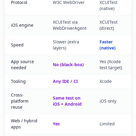
Protocol
W3C WebDriver
XCUITest
(native)
XCUITest via
XCUITest
iOS engine
WebDriverAgent
(direct)
Slower (extra
Faster
Speed
layers)
(native)
App source
Yes (Xcode
No (black-box)
needed
test target)
Tooling
Any IDE / CI
Xcode
Cross-
Same test on
platform
iOS only
iOS + Android
reuse
Web / hybrid
Yes
Limited
apps