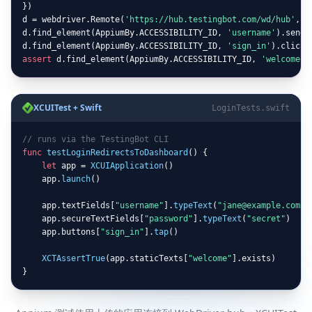
})

d = webdriver.Remote(
'https://hub.testingbot.com/wd/hub'
, o
d.find_element(AppiumBy.ACCESSIBILITY_ID, 
'username'
).send_
d.find_element(AppiumBy.ACCESSIBILITY_ID, 
'sign_in'
assert
 d.find_element(AppiumBy.ACCESSIBILITY_ID, 
'welcome'
)
XCUITest + Swift
LoginTests.swift
// runs via the TestingBot CLI
func
testLoginRedirectsToDashboard
() {

let
 app = 
XCUIApplication
()

    app.
launch
()

    app.textFields[
"username"
].
typeText
(
"jane@example.com"
)

    app.secureTextFields[
"password"
].
typeText
(
"secret"
)

    app.buttons[
"sign_in"
].
tap
()

XCTAssertTrue
(app.staticTexts[
"welcome"
].exists)

}