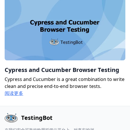
Cypress and Cucumber Browser Testing
Cypress and Cucumber is a great combination to write
clean and precise end-to-end browser tests.
阅读更多
TestingBot
在我们安全可靠的欧盟托管云平台上，对真实的浏