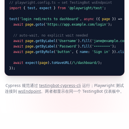
// playwright.config.ts → set TestingBot wsEndpoint
import
 { 
test
, 
expect
 } 
from
'@playwright/test'
;

test
(
'login redirects to dashboard'
, 
async
 ({ 
page
 }) => {

await
page
.
goto
(
'https://app.example.com/login'
);

// auto-wait, no explicit wait needed
await
page
.
getByLabel
(
'Username'
).
fill
(
'jane@example.com'
await
page
.
getByLabel
(
'Password'
).
fill
(
'••••••••'
);

await
page
.
getByRole
(
'button'
, { 
name
: 
'Sign in'
 }).
click
await
expect
(
page
).
toHaveURL
(
/\/dashboard/
);

});
Cypress 规范通过
testingbot-cypress-cli
运行；Playwright 测试
连接到
wsEndpoint
。两者都显示在同一个 TestingBot 仪表板中。