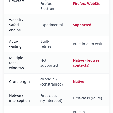
Browsers
Firefox,
Firefox, WebKit
Electron
WebKit /
Safari
Experimental
Supported
engine
Auto-
Built-in
Built-in auto-wait
waiting
retries
Multiple
Not
Native (browser
tabs /
supported
contexts)
windows
cy.origin()
Cross-origin
Native
(constrained)
Network
First-class
First-class (route)
interception
(cy.intercept)
Built in