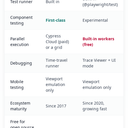
Test runner
Built in
(@playwright/test)
Component
First-class
Experimental
testing
Cypress
Parallel
Built-in workers
Cloud (paid)
execution
(free)
or a grid
Time-travel
Trace Viewer + UI
Debugging
runner
mode
Viewport
Mobile
Viewport
emulation
testing
emulation only
only
Ecosystem
Since 2020,
Since 2017
maturity
growing fast
Free for
open source