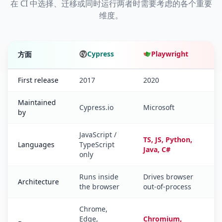
在 CI 中选择、迁移或同时运行两者时需要考虑的各个重要
维度。
Cypress
Playwright
方面
Cypress versus Playwright feature comparison
First release
2017
2020
Maintained
Cypress.io
Microsoft
by
JavaScript /
TS, JS, Python,
Languages
TypeScript
Java, C#
only
Runs inside
Drives browser
Architecture
the browser
out-of-process
Chrome,
Edge,
Chromium,