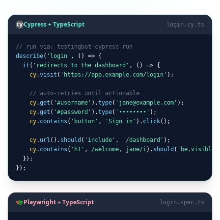
Cypress + TypeScript
login.cy.ts
// run via: testingbot-cypress run
describe
(
'login'
, () => {

it
(
'redirects to the dashboard'
, () => {

cy
.
visit
(
'https://app.example.com/login'
);

// auto-retries until actionable
cy
.
get
(
'#username'
).
type
(
'jane@example.com'
);

cy
.
get
(
'#password'
).
type
(
'••••••••'
);

cy
.
contains
(
'button'
, 
'Sign in'
).
click
();

cy
.
url
().
should
(
'include'
, 
'/dashboard'
);

cy
.
contains
(
'h1'
, 
/welcome, jane/i
).
should
(
'be.visible'
  });

});
Playwright + TypeScript
login.spec.ts